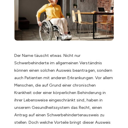
e
m
G
e
s
c
h
ä
Der Name täuscht etwas. Nicht nur
f
Schwerbehinderte im allgemeinen Verständnis
t
können einen solchen Ausweis beantragen, sondern
auch Patienten mit anderen Erkrankungen. Vor allem
Menschen, die auf Grund einer chronischen
Krankheit oder einer körperlichen Behinderung in
ihrer Lebensweise eingeschränkt sind, haben in
unserem Gesundheitssystem das Recht, einen
Antrag auf einen Schwerbehindertenausweis zu
stellen. Doch welche Vorteile bringt dieser Ausweis