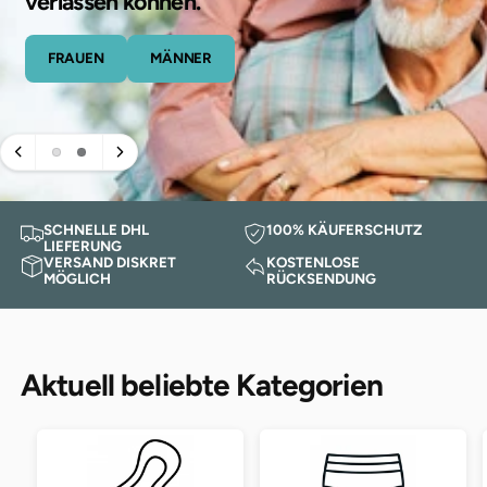
verlassen können.
e
m
G
FRAUEN
MÄNNER
e
s
c
h
ä
f
SCHNELLE DHL
100% KÄUFERSCHUTZ
LIEFERUNG
t
VERSAND DISKRET
KOSTENLOSE
MÖGLICH
RÜCKSENDUNG
Aktuell beliebte Kategorien