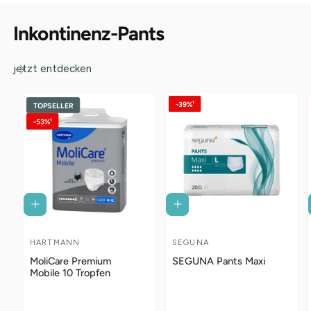
Inkontinenz-Pants
jetzt entdecken
-39%¹
TOPSELLER
-53%¹
Z
Z
U
U
M
M
P
P
HARTMANN
SEGUNA
A
A
R
R
O
O
MoliCare Premium
SEGUNA Pants Maxi
n
n
D
D
Mobile 10 Tropfen
U
U
b
b
K
K
T
T
i
i