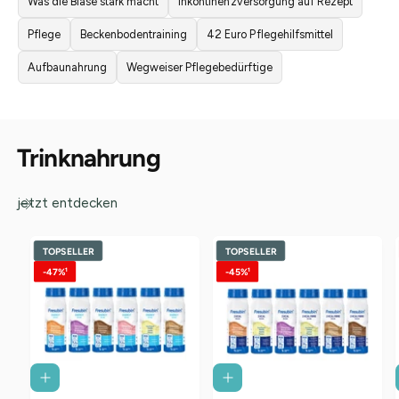
Was die Blase stark macht
Inkontinenzversorgung auf Rezept
Pflege
Beckenbodentraining
42 Euro Pflegehilfsmittel
Aufbaunahrung
Wegweiser Pflegebedürftige
Trinknahrung
jetzt entdecken
TOPSELLER
TOPSELLER
-47%¹
-45%¹
I
I
N
N