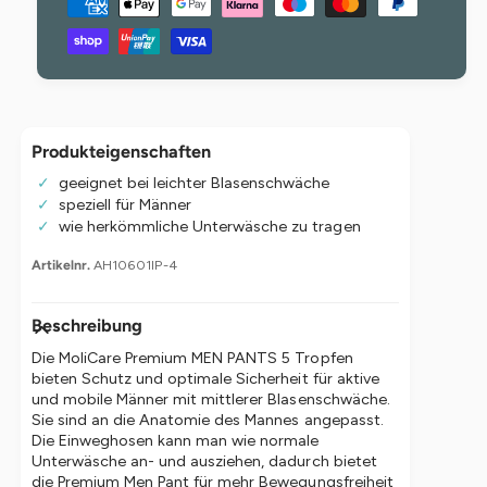
g
a
i
e
e
h
f
M
ü
l
e
r
u
n
M
g
n
o
e
Produkteigenschaften
g
l
f
i
geeignet bei leichter Blasenschwäche
s
ü
C
speziell für Männer
r
m
a
wie herkömmliche Unterwäsche zu tragen
M
e
r
o
AH10601IP-4
e
t
l
P
h
i
r
C
Beschreibung
o
e
a
m
d
Die MoliCare Premium MEN PANTS 5 Tropfen
r
i
bieten Schutz und optimale Sicherheit für aktive
e
e
u
und mobile Männer mit mittlerer Blasenschwäche.
P
n
Sie sind an die Anatomie des Mannes angepasst.
m
r
Die Einweghosen kann man wie normale
M
e
Unterwäsche an- und ausziehen, dadurch bietet
E
m
die Premium Men Pant für mehr Bewegungsfreiheit
N