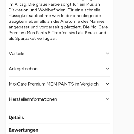
i
im Alltag. Die graue Farbe sorgt für ein Plus an
P
u
Diskretion und Wohlbefinden. Für eine schnelle
A
m
Flüssigkeitsaufnahme wurde der innenliegende
N
M
Saugkern ebenfalls an die Anatomie des Mannes
T
E
angepasst und vorderseitig platziert. Die MoliCare
S
N
Premium Men Pants 5 Tropfen sind als Beutel und
5
als Sparpaket verfügbar.
P
T
A
r
N
Vorteile
o
T
p
S
Anatomisch geformte Einweghose für Männer
f
Anlegetechnik
5
e
Geeignet für leichte Blasenschwäche
T
n
r
Gerüche werden neutralisiert
MoliCare Premium MEN PANTS im Vergleich
o
Hautfreundlich und dermatologisch getestet
p
In Größe M und L erhältlich
f
Variante
Größe
Hüftumfang
Saugleistung
Herstellerinformationen
e
Saugleistung basiert auf Größe
n
80 -
Paul Hartmann AG
MoliCare Premium MEN
1.069
Details
Anlegetechnik:
M
120
PANTS 5 Tropfen
ml
Paul-Hartmann-Str. 12
cm
89522 Heidenheim
Ziehen Sie die saugfähigen Pants wie normale
Bewertungen
https://www.hartmann.info