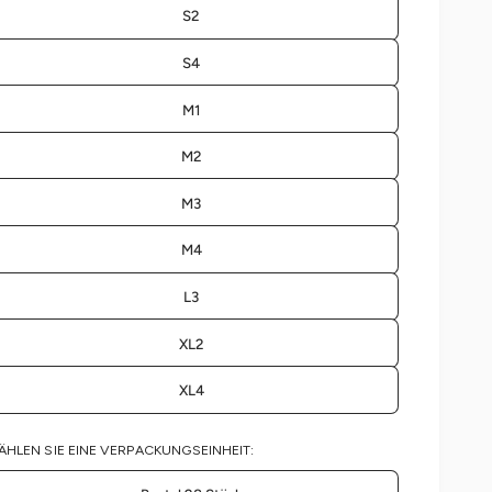
m
S2
S4
M1
M2
M3
M4
L3
XL2
XL4
ÄHLEN SIE EINE VERPACKUNGSEINHEIT: