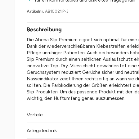
für ein komfortables und diskretes Tragegefühl
a
n
AB10021IP-3
s
i
Beschreibung
c
Die Abena Slip Premium eignet sich optimal für eine 
h
Dank der wiederverschließbaren Klebestreifen erleic
Pflege unruhiger Patienten. Auch bei besonders ho
t
Slip Premium durch einen seitlichen Auslaufschutz ei
v
innovative Top-Dry-Vliesschicht gewährleistet eine 
e
Geruchssystem reduziert Gerüche sicher und neutrali
Nässeindikator zeigt Ihnen rechtzeitig an wann sie 
r
sollten. Die Farbkodierung der Größen erleichtert 
f
Slip Produkten. Um das passende Produkt mit der id
ü
wichtig, den Hüftumfang genau auszumessen.
g
Vorteile
b
a
Auslaufschutz seitlich und an Rücken
Anlegetechnik
r
Keine unangenehmen Gerüche dank dem Geruch