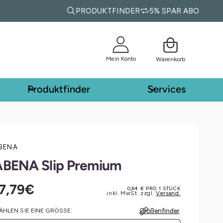
W
PRODUKTFINDER
5% SPAR ABO
ar
e
n
k
Mein Konto
Warenkorb
or
b
Produktfinder
Services
BENA
ABENA Slip Premium
N
17,79€
0,64 € PRO 1 STÜCK
inkl. MwSt. zzgl.
Versand.
HLEN SIE EINE GRÖSSE:
Größenfinder