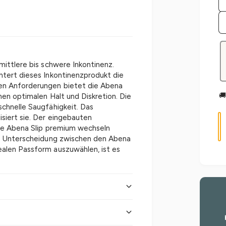
mittlere bis schwere Inkontinenz.
htert dieses Inkontinenzprodukt die
hen Anforderungen bietet die Abena
🚚
nen optimalen Halt und Diskretion. Die
schnelle Saugfähigkeit. Das
siert sie. Der eingebauten
A
die Abena Slip premium wechseln
n
die Unterscheidung zwischen den Abena
z
ealen Passform auszuwählen, ist es
a
h
l
ssytsem